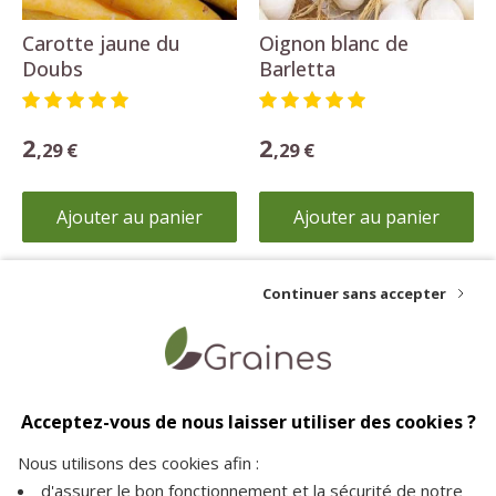
Carotte jaune du
Oignon blanc de
Doubs
Barletta
2
2
,29 €
,29 €
Ajouter au panier
Ajouter au panier
Continuer sans accepter
Livraison offerte
Paiement sécurisé
Service client
dès 35€ d'achat
vos achats en toute
à votre écoute pour plus
Acceptez-vous de nous laisser utiliser des cookies ?
sécurité sur notre site
d'informations
Nous utilisons des cookies afin :
d'assurer le bon fonctionnement et la sécurité de notre