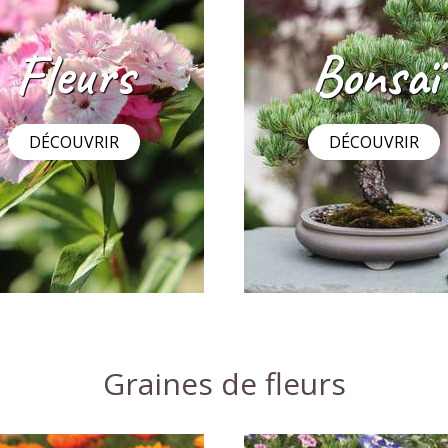
double Ball's
Belle de jour en mélang
2
,29 €