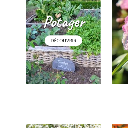
Alysse odorant 'Tapis de
Souci 
neige'
2
2
,29 €
,29 €