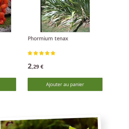
Conseils de germination
Recevez les instructions de germination
détaillées.