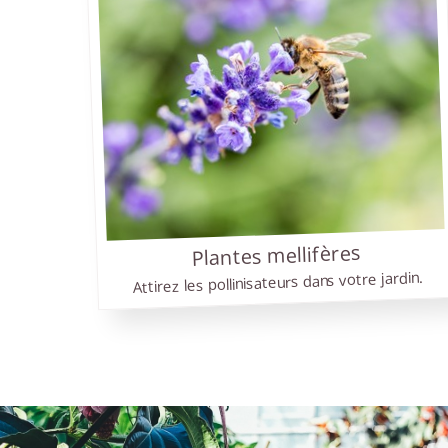
G
Nou
nom
Vou
qua
Nou
fle
d'i