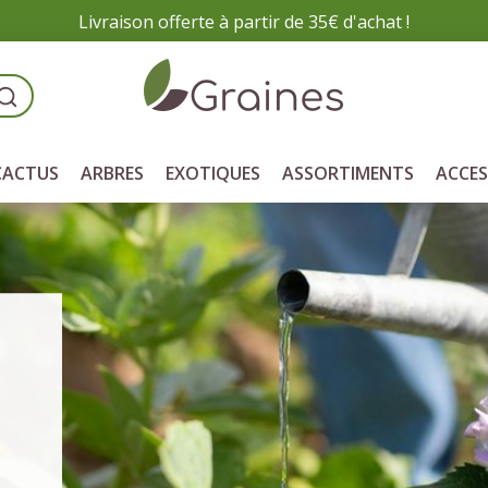
Livraison offerte à partir de 35€ d'achat !
CACTUS
ARBRES
EXOTIQUES
ASSORTIMENTS
ACCES
Paiement sécurisé
Livraison rapide
vos achats en toute sécurité
expédié en 2-5 jours
sur notre site