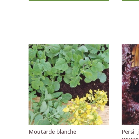
Moutarde blanche
Persil 
rouge
2
2
,29 €
,29 €
Ajouter au panier