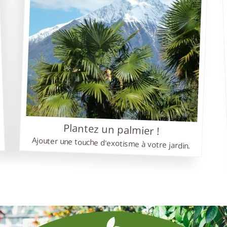
Graines
: votre boutique de
graines et semences
raines
est une boutique de vente de graines en ligne.
s vendons des semences de fleurs, de légumes et de
breuses espèces tropicales et exotiques.
s trouverez sur notre site un large choix de semences de
lité pour jardiniers débutants et expérimentés.
s vous proposons, entre autres, des graines pour prairies
uries, pour bonsaï, de palmiers, d'oiseaux du paradis, de yuc
ris et bien d'autres encore.