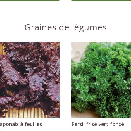
japonais à feuilles
Persil frisé vert foncé
s
2
,29 €
Ajouter au panier
Ajouter au panier
Graines exotiques