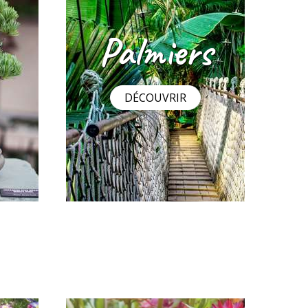
e
Immortelle à bractées Tom
Thumb en mélange
2
,29 €