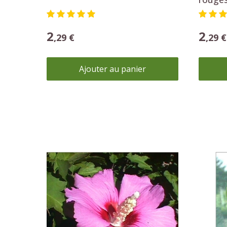
Hibiscus Syriacus
Arisa
2
2
,29 €
,49 €
Ajouter au panier