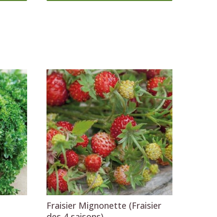
Fraisier Mignonette (Fraisier
des 4 saisons)
2
,29 €
Ajouter au panier