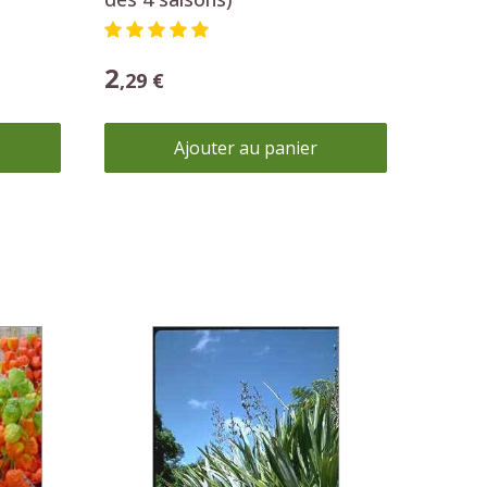
Phormium tenax
2
,29 €
Ajouter au panier