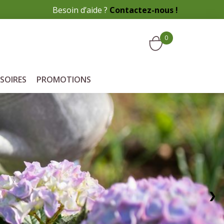
Besoin d’aide ?
Contactez-nous !
0
SOIRES
PROMOTIONS
❯
Service client
à votre écoute pour plus
d'informations