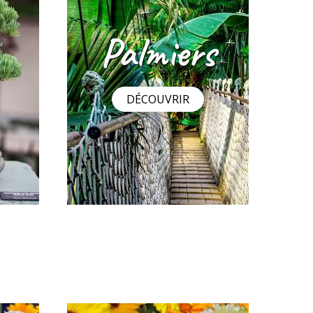
stibles
Souci Pacific Beauty double en
mélange
2
,29 €