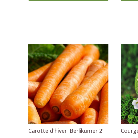
Carotte d'hiver 'Berlikumer 2'
Courge
2
2
,29 €
,29 €
Ajouter au panier