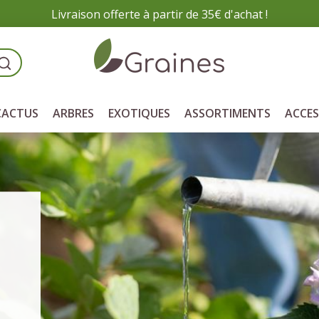
Livraison offerte à partir de 35€ d'achat !
CACTUS
ARBRES
EXOTIQUES
ASSORTIMENTS
ACCES
Paiement sécurisé
Livraison rapide
vos achats en toute sécurité
expédié en 2-5 jours
sur notre site