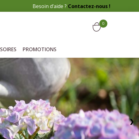
Besoin d’aide ?
Contactez-nous !
0
SOIRES
PROMOTIONS
❯
Service client
à votre écoute pour plus
d'informations