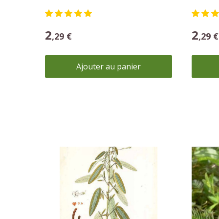
Codariocalyx motorius
Mimos
2
2
,29 €
,29 €
Ajouter au panier