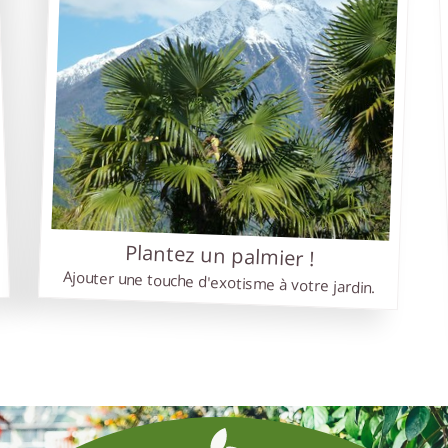
Graines
: votre boutique de
graines et semences
raines
est une boutique de vente de graines en ligne.
s vendons des semences de fleurs, de légumes et de
breuses espèces tropicales et exotiques.
s trouverez sur notre site un large choix de semences de
lité pour jardiniers débutants et expérimentés.
s vous proposons, entre autres, des graines pour prairies
uries, pour bonsaï, de palmiers, d'oiseaux du paradis, de yuc
ris et bien d'autres encore.