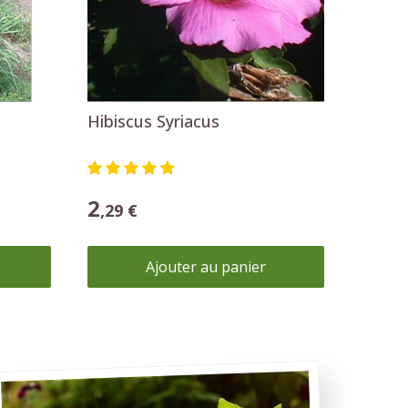
Conseils de germination
Recevez les instructions de germination
détaillées.