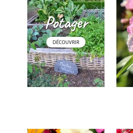
Fleurs à couper en mélange
Géran
mélan
2
4
,29 €
,49 €