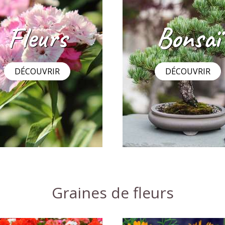
ium Magic Beauty F1 en
Mélange de fleurs come
ge
2
,29 €