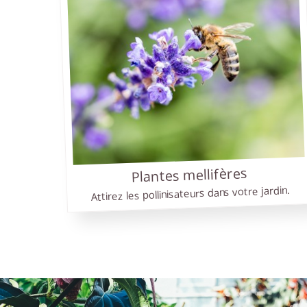
G
Nou
nom
Vou
qua
Nou
fle
d'i