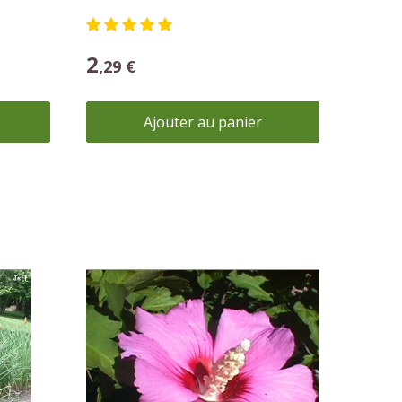
Hibiscus Syriacus
2
,29 €
Ajouter au panier