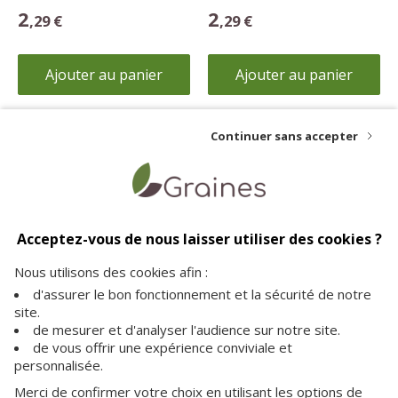
2
2
,29 €
,29 €
Ajouter au panier
Ajouter au panier
Continuer sans accepter
Livraison offerte
Paiement sécurisé
Service client
dès 35€ d'achat
vos achats en toute
à votre écoute pour plus
Acceptez-vous de nous laisser utiliser des cookies ?
sécurité sur notre site
d'informations
Nous utilisons des cookies afin :
d'assurer le bon fonctionnement et la sécurité de notre
site.
de mesurer et d'analyser l'audience sur notre site.
de vous offrir une expérience conviviale et
personnalisée.
A PROPOS
Merci de confirmer votre choix en utilisant les options de