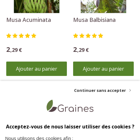
Musa Acuminata
Musa Balbisiana
2
2
,29 €
,29 €
Ajouter au panier
Ajouter au panier
Continuer sans accepter
Livraison offerte
Paiement sécurisé
Service client
dès 35€ d'achat
vos achats en toute
à votre écoute pour plus
Acceptez-vous de nous laisser utiliser des cookies ?
sécurité sur notre site
d'informations
Nous utilisons des cookies afin :