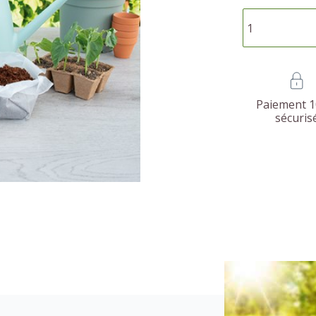
Paiement 
sécuris