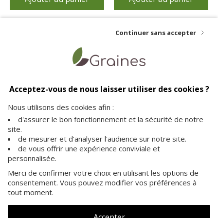
Continuer sans accepter
Livraison offerte
Paiement sécurisé
Service client
dès 35€ d'achat
vos achats en toute
à votre écoute pour plus
Acceptez-vous de nous laisser utiliser des cookies ?
sécurité sur notre site
d'informations
Nous utilisons des cookies afin :
d'assurer le bon fonctionnement et la sécurité de notre
site.
de mesurer et d'analyser l'audience sur notre site.
de vous offrir une expérience conviviale et
personnalisée.
A PROPOS
Merci de confirmer votre choix en utilisant les options de
consentement. Vous pouvez modifier vos préférences à
INFORMATIONS
tout moment.
NOS GRAINES
Accepter