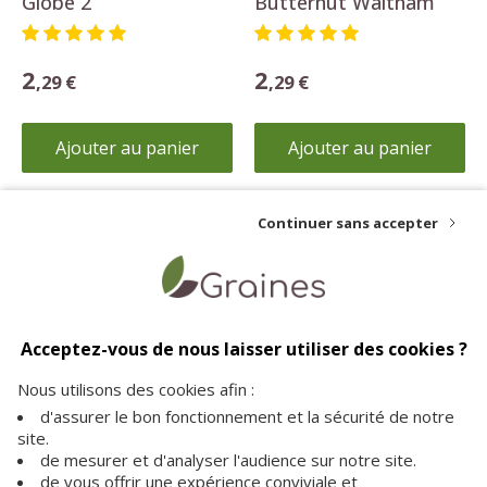
Globe 2
Butternut Waltham
2
2
,29 €
,29 €
Ajouter au panier
Ajouter au panier
Continuer sans accepter
Livraison offerte
Paiement sécurisé
Service client
dès 35€ d'achat
vos achats en toute
à votre écoute pour plus
Acceptez-vous de nous laisser utiliser des cookies ?
sécurité sur notre site
d'informations
Nous utilisons des cookies afin :
d'assurer le bon fonctionnement et la sécurité de notre
site.
de mesurer et d'analyser l'audience sur notre site.
de vous offrir une expérience conviviale et