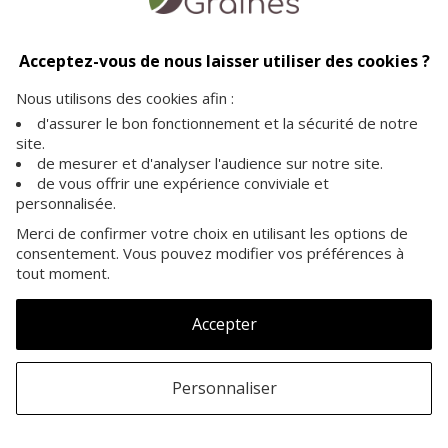
Livraison offerte
Paiement sécurisé
Service client
dès 35€ d'achat
vos achats en toute
à votre écoute pour plus
Acceptez-vous de nous laisser utiliser des cookies ?
sécurité sur notre site
d'informations
Nous utilisons des cookies afin :
d'assurer le bon fonctionnement et la sécurité de notre
site.
de mesurer et d'analyser l'audience sur notre site.
de vous offrir une expérience conviviale et
personnalisée.
A PROPOS
Merci de confirmer votre choix en utilisant les options de
consentement. Vous pouvez modifier vos préférences à
INFORMATIONS
tout moment.
NOS GRAINES
Accepter
Personnaliser
©Copyright Graines.be 2007-2026
- Tous droits
réservés -