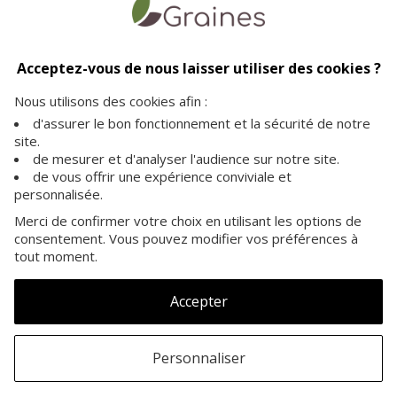
Livraison offerte
Paiement sécurisé
Service client
dès 35€ d'achat
vos achats en toute
à votre écoute pour plus
Acceptez-vous de nous laisser utiliser des cookies ?
sécurité sur notre site
d'informations
Nous utilisons des cookies afin :
d'assurer le bon fonctionnement et la sécurité de notre
site.
de mesurer et d'analyser l'audience sur notre site.
de vous offrir une expérience conviviale et
personnalisée.
A PROPOS
Merci de confirmer votre choix en utilisant les options de
consentement. Vous pouvez modifier vos préférences à
INFORMATIONS
tout moment.
NOS GRAINES
Accepter
Personnaliser
©Copyright Graines.be 2007-2026
- Tous droits
réservés -