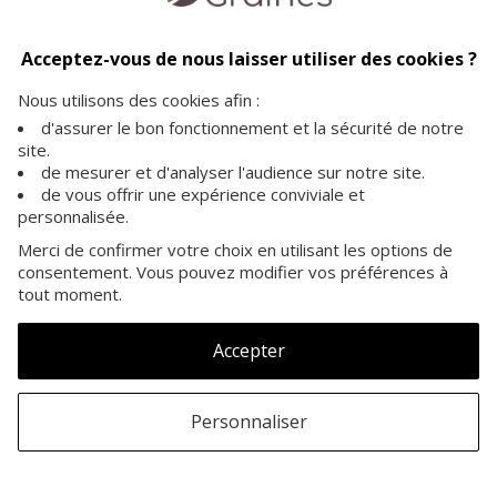
Livraison offerte
Paiement sécurisé
Service client
dès 35€ d'achat
vos achats en toute
à votre écoute pour plus
Acceptez-vous de nous laisser utiliser des cookies ?
sécurité sur notre site
d'informations
Nous utilisons des cookies afin :
d'assurer le bon fonctionnement et la sécurité de notre
site.
de mesurer et d'analyser l'audience sur notre site.
de vous offrir une expérience conviviale et
personnalisée.
A PROPOS
Merci de confirmer votre choix en utilisant les options de
consentement. Vous pouvez modifier vos préférences à
INFORMATIONS
tout moment.
NOS GRAINES
Accepter
Personnaliser
©Copyright Graines.be 2007-2026
- Tous droits
réservés -