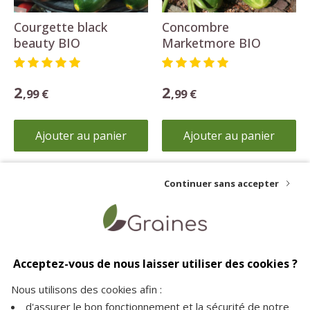
Courgette black
Concombre
beauty BIO
Marketmore BIO
2
2
,99 €
,99 €
Ajouter au panier
Ajouter au panier
Continuer sans accepter
Livraison offerte
Paiement sécurisé
Service client
dès 35€ d'achat
vos achats en toute
à votre écoute pour plus
Acceptez-vous de nous laisser utiliser des cookies ?
sécurité sur notre site
d'informations
Nous utilisons des cookies afin :
d'assurer le bon fonctionnement et la sécurité de notre