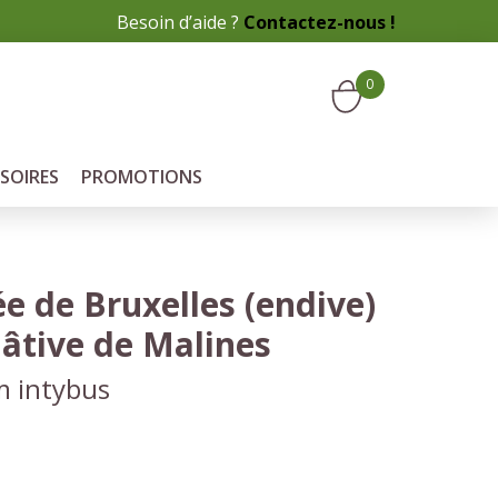
Besoin d’aide ?
Contactez-nous !
0
SOIRES
PROMOTIONS
e de Bruxelles (endive)
âtive de Malines
m intybus