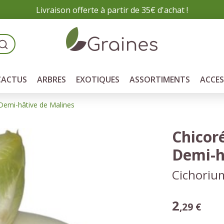
Livraison offerte à partir de 35€ d'achat !
CACTUS
ARBRES
EXOTIQUES
ASSORTIMENTS
ACCES
 Demi-hâtive de Malines
Chicoré
Demi-h
Cichoriu
2
,29 €