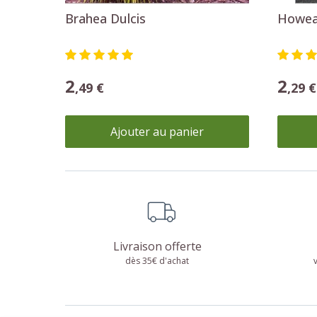
Brahea Dulcis
Howea 
2
2
,49 €
,29 €
Ajouter au panier
Livraison offerte
dès 35€ d'achat