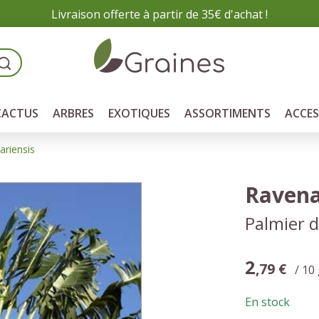
Livraison offerte à partir de 35€ d'achat !
CACTUS
ARBRES
EXOTIQUES
ASSORTIMENTS
ACCES
riensis
Ravena
Palmier 
2
,79 €
/ 10
En stock