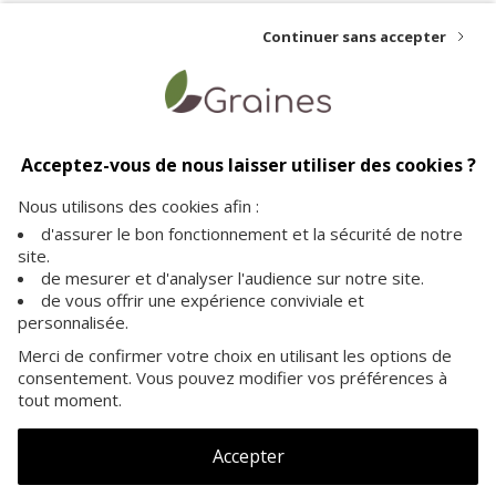
Continuer sans accepter
Livraison offerte
Paiement sécurisé
Service client
dès 35€ d'achat
vos achats en toute
à votre écoute pour plus
Acceptez-vous de nous laisser utiliser des cookies ?
sécurité sur notre site
d'informations
Nous utilisons des cookies afin :
d'assurer le bon fonctionnement et la sécurité de notre
site.
de mesurer et d'analyser l'audience sur notre site.
de vous offrir une expérience conviviale et
personnalisée.
A PROPOS
Merci de confirmer votre choix en utilisant les options de
consentement. Vous pouvez modifier vos préférences à
INFORMATIONS
tout moment.
NOS GRAINES
Accepter